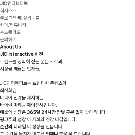
JIC인터랙티브
회사소개
블로그/카페 상위노출
카페/커뮤니티
포트폴리오
문의하기
About Us
JIC Interactive
비전
트렌드를 정확히 짚는 젊은 시각과
시장을 꿰뚫는 인재들,
JIC인터랙티브는 트렌디한 콘텐츠와
최적화된
미디어 전략을 제시하는
바이럴 마케팅 에이전시입니다.
매출의 성장은
365일 24시간 밤낮 구분 없이
찾아옵니다.
광고주의 성장
이 저희의 성장 비결입니다.
순간의 디테일
이 성장을 만듭니다.
그 순간을 놓치지 않도록
언제나 도움
을 드립니다.