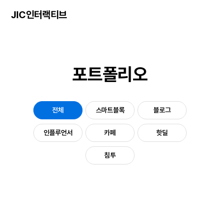
JIC인터랙티브
포트폴리오
전체
스마트블록
블로그
인플루언서
카페
핫딜
침투