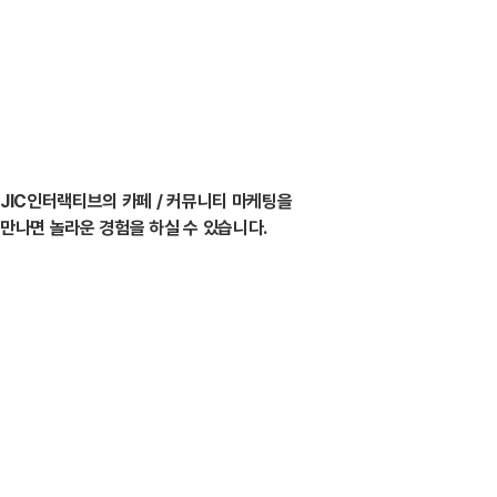
월간
발행건수
3,559
여 건
핫딜
발행건수
1,499
여 건
JIC인터랙티브의 카페 / 커뮤니티 마케팅
을
신규 광고주
문의
만나면 놀라운 경험을 하실 수 있습니다.
199
여 건
기존 광고주
재계약율
%
89